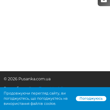
© 2026 Pusanka.com.ua
Розробка сайту -
Taras Mushii
Продовжуючи перегляд сайту, ви
погоджуєтесь, що погоджуєтесь на
Погоджуюсь
використання файлів cookie.