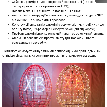
Стійкість розмірів в довгостроковій перспективі (не змінюють
форму в результаті нагрівання як ПВХ);
Висока механічна міцність, в порівнянні з ПВХ;
Алюмінієві конструкції не вимагають догляду, як фігури з ПВХ,
а їх очищення є швидким і простим;
Конструкції виконані з алюмінію є дуже міцними, стійкими до
впливу погодних факторів і зносу та захищені від корозії;
Профіль алюмінієвих конструкцій гарантує естетичний вигляд;
Алюміній забезпечує просту і чисту для навколишнього
середовища переробку;
Після чого обмотується вуличними світлодіодними гірляндами, які
стійкі до вітру, прямих сонячних променів і з захистом від води.