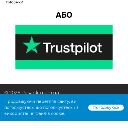
писанки
АБО
© 2026 Pusanka.com.ua
Продовжуючи перегляд сайту, ви
Розробка сайту -
Taras Mushii
погоджуєтесь, що погоджуєтесь на
Погоджуюсь
використання файлів cookie.