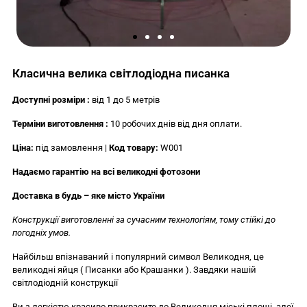
Класична велика світлодіодна писанка
Доступні розміри :
від 1 до 5 метрів
Терміни виготовлення :
10 робочих днів від дня оплати.
Ціна:
під замовлення |
Код товару:
W001
Надаємо гарантію на всі великодні фотозони
Доставка в будь – яке місто України
Конструкції виготовленні за сучасним технологіям, тому стійкі до
погодніх умов.
Найбільш впізнаваний і популярний символ Великодня, це
великодні яйця ( Писанки або Крашанки ). Завдяки нашій
світлодіодній конструкції
Ви з легкістю красиво прикрасите до Великодня міські площі, алеї,